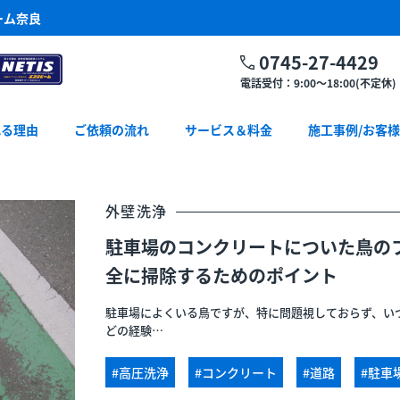
ーム奈良
0745-27-4429
電話受付：9:00～18:00(不定休)
れる理由
ご依頼の流れ
サービス＆料金
施工事例/お客
外壁洗浄
駐車場のコンクリートについた鳥の
全に掃除するためのポイント
駐車場によくいる鳥ですが、特に問題視しておらず、い
どの経験…
#高圧洗浄
#コンクリート
#道路
#駐車