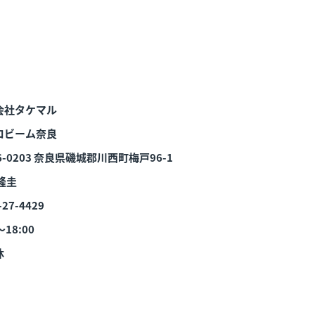
会社タケマル
ロビーム奈良
-0203
奈良県磯城郡川西町梅戸96-1
隆圭
-27-4429
～18:00
休