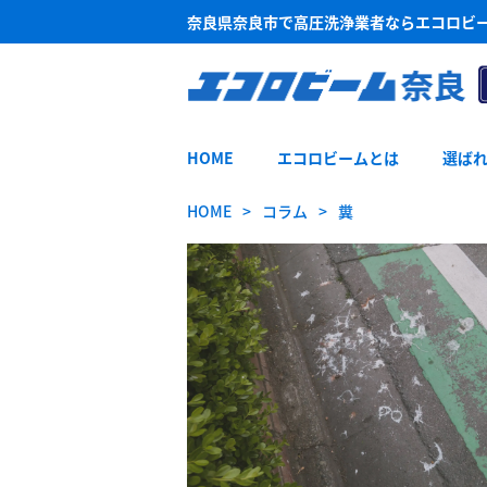
奈良県奈良市で高圧洗浄業者ならエコロビ
HOME
エコロビームとは
選ば
HOME
コラム
糞