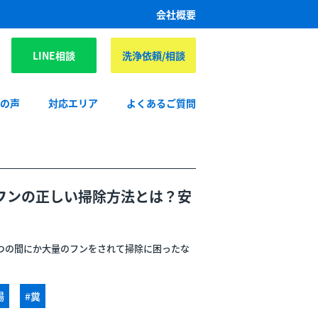
会社概要
LINE相談
洗浄依頼/相談
様の声
対応エリア
よくあるご質問
フンの正しい掃除方法とは？安
つの間にか大量のフンをされて掃除に困ったな
場
#糞