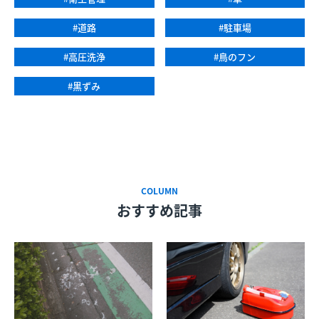
#道路
#駐車場
#高圧洗浄
#鳥のフン
#黒ずみ
COLUMN
おすすめ記事