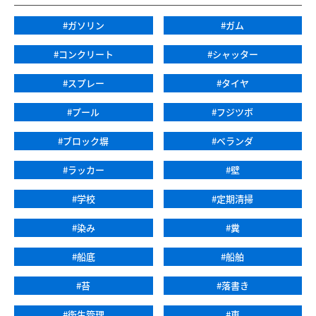
#ガソリン
#ガム
#コンクリート
#シャッター
#スプレー
#タイヤ
#プール
#フジツボ
#ブロック塀
#ベランダ
#ラッカー
#壁
#学校
#定期清掃
#染み
#糞
#船底
#船舶
#苔
#落書き
#衛生管理
#車