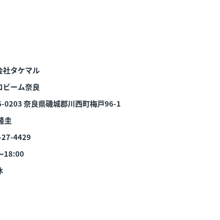
会社タケマル
ロビーム奈良
-0203
奈良県磯城郡川西町梅戸96-1
隆圭
-27-4429
～18:00
休