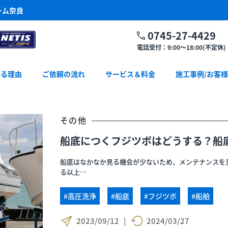
ーム奈良
0745-27-4429
電話受付：9:00～18:00(不定休)
れる理由
ご依頼の流れ
サービス＆料金
施工事例/お客
その他
船底につくフジツボはどうする？船
船底はなかなか見る機会が少ないため、メンテナンスを
る以上…
#高圧洗浄
#船底
#フジツボ
#船舶
2023/09/12
|
2024/03/27